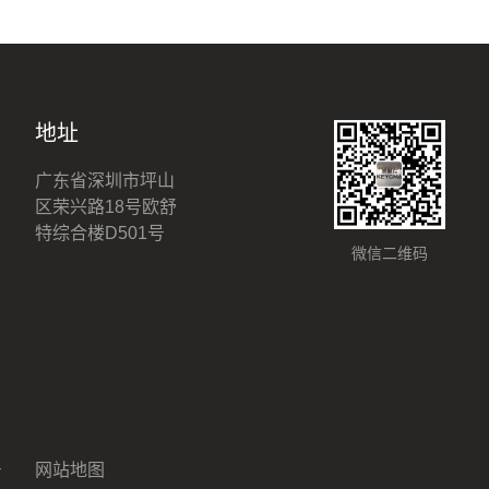
地址
广东省深圳市坪山
区荣兴路18号欧舒
特综合楼D501号
微信二维码
号
网站地图