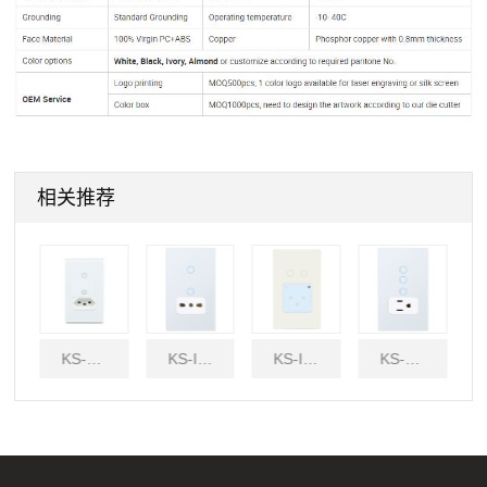
相关推荐
KS-ITR10AS1
KS-ISR10AS2
KS-R10AS2
KS-BR10AS1